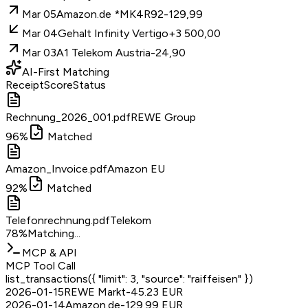
Mar 05
Amazon.de *MK4R92
-129,99
Mar 04
Gehalt Infinity Vertigo
+
3 500,00
Mar 03
A1 Telekom Austria
-24,90
AI-First Matching
Receipt
Score
Status
Rechnung_2026_001.pdf
REWE Group
96
%
Matched
Amazon_Invoice.pdf
Amazon EU
92
%
Matched
Telefonrechnung.pdf
Telekom
78
%
Matching...
MCP & API
MCP Tool Call
list_transactions
(
{ "limit": 3, "source": "raiffeisen" }
)
2026-01-15
REWE Markt
-45.23
EUR
2026-01-14
Amazon.de
-129.99
EUR