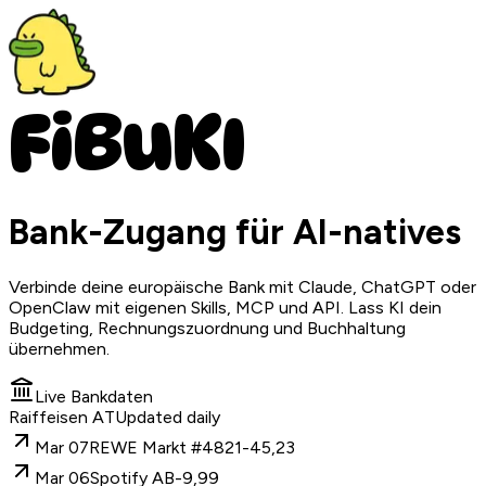
F
i
B
u
K
I
Bank-Zugang für AI-natives
Verbinde deine europäische Bank mit Claude, ChatGPT oder
OpenClaw mit eigenen Skills, MCP und API. Lass KI dein
Budgeting, Rechnungszuordnung und Buchhaltung
übernehmen.
Live Bankdaten
Raiffeisen AT
Updated daily
Mar 07
REWE Markt #4821
-45,23
Mar 06
Spotify AB
-9,99